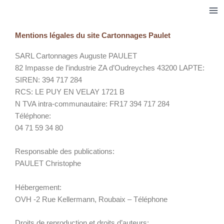
Aller
au
contenu
Mentions légales du site Cartonnages Paulet
SARL Cartonnages Auguste PAULET
82 Impasse de l’industrie ZA d’Oudreyches 43200 LAPTE:
SIREN: 394 717 284
RCS: LE PUY EN VELAY 1721 B
N TVA intra-communautaire: FR17 394 717 284
Téléphone:
04 71 59 34 80
Responsable des publications:
PAULET Christophe
Hébergement:
OVH -2 Rue Kellermann, Roubaix – Téléphone
Droits de reproduction et droits d’auteurs: